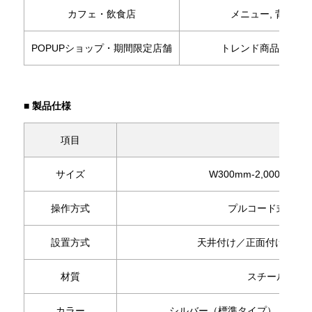
カフェ・飲食店
メニュー, 背景演
POPUPショップ・期間限定店舗
トレンド商品訴求, 
■ 製品仕様
項目
内容
サイズ
W300mm-2,000mm ×
操作方式
プルコード式（手
設置方式
天井付け／正面付け 両対
材質
スチール黒塗装
カラー
シルバー（標準タイプ）、ブラ