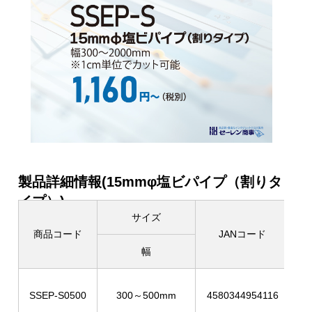
製品詳細情報(15mmφ塩ビパイプ（割りタ
イプ）)
サイズ
商品コード
JANコード
幅
カ
SSEP-S0500
300～500mm
4580344954116