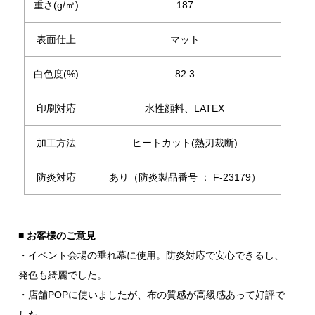
重さ(g/㎡)
187
表面仕上
マット
白色度(%)
82.3
印刷対応
水性顔料、LATEX
加工方法
ヒートカット(熱刃裁断)
防炎対応
あり（防炎製品番号 ： F-23179）
■ お客様のご意見
・イベント会場の垂れ幕に使用。防炎対応で安心できるし、
発色も綺麗でした。
・店舗POPに使いましたが、布の質感が高級感あって好評で
した。