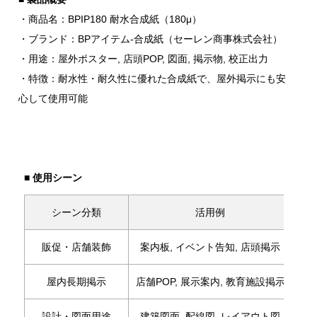
・商品名：BPIP180 耐水合成紙（180μ）
・ブランド：BPアイテム-合成紙（セーレン商事株式会社）
・用途：屋外ポスター, 店頭POP, 図面, 掲示物, 校正出力
・特徴：耐水性・耐久性に優れた合成紙で、屋外掲示にも安
心して使用可能
■ 使用シーン
シーン分類
活用例
販促・店舗装飾
案内板, イベント告知, 店頭掲示
屋内長期掲示
店舗POP, 展示案内, 教育施設掲示
設計・図面用途
建築図面, 配線図, レイアウト図
折