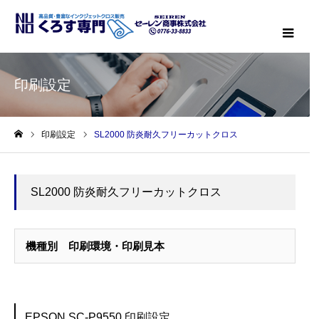
メニ
印刷設定
印刷設定
SL2000 防炎耐久フリーカットクロス
ホーム
SL2000 防炎耐久フリーカットクロス
機種別 印刷環境・印刷見本
EPSON SC-P9550 印刷設定