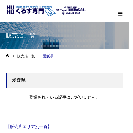
メニ
販売店一覧
販売店一覧
愛媛県
ホーム
愛媛県
登録されている記事はございません。
【販売店エリア別一覧】