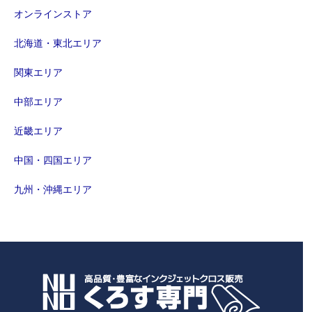
オンラインストア
北海道・東北エリア
関東エリア
中部エリア
近畿エリア
中国・四国エリア
九州・沖縄エリア