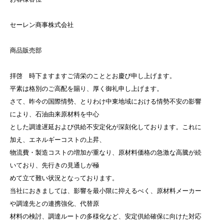
セーレン商事株式会社
商品販売部
拝啓 時下ますますご清栄のこととお慶び申し上げます。
平素は格別のご高配を賜り、厚く御礼申し上げます。
さて、昨今の国際情勢、とりわけ中東地域における情勢不安の影響
により、石油由来原材料を中心
とした調達遅延および供給不安定化が深刻化しております。これに
加え、エネルギーコストの上昇、
物流費・製造コストの増加が重なり、原材料価格の急激な高騰が続
いており、先行きの見通しが極
めて立て難い状況となっております。
当社におきましては、影響を最小限に抑えるべく、原材料メーカー
や調達先との連携強化、代替原
材料の検討、調達ルートの多様化など、安定供給確保に向けた対応